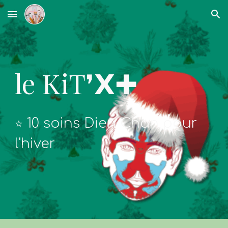
Skip to main content
Skip to navigation
le KiT❜𝗫✚
10 soins Dien Chan pour
⭐️
l
'hiver