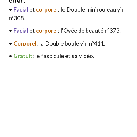
offert
:
•
Facial
et
corporel
: le Double minirouleau yin
nº308.
•
Facial
et
corporel
: l
'Ovée
de beauté nº37
3
.
•
C
orporel
: la Double boule yin nº411.
•
Gratuit
: le fascicule et sa vidéo.