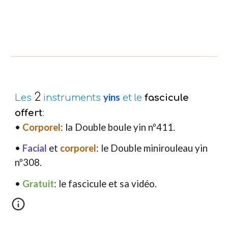
2
yins
L
es
instruments
et le
fascicule
offert
:
•
C
orporel
: la Double boule yin nº411.
•
Facial
et
corporel
: le Double minirouleau yin
nº308.
•
Gratuit
: le fascicule et sa vidéo.