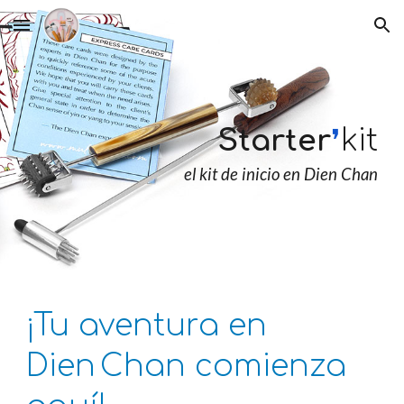
Skip to main content
Skip to navigation
Starter
❜
kit
el kit de inicio en Dien Chan
¡Tu aventura en
Dien
·
Chan comienza