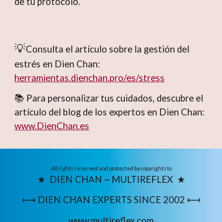
de tu protocolo.
💡
Consulta el artículo sobre la gestión del
estrés en Dien Chan
:
herramientas.dienchan.pro/es/stress
📚
Para personalizar tus cuidados, descubre el
artículo del blog de los expertos en Dien Chan
:
www.DienChan.es
All rights reserved and protected by copyrights to
★ DIEN CHAN ~ MULTIREFLEX ★
⟼ DIEN CHAN EXPERTS SINCE 2002 ⟻
www.multireflex.com